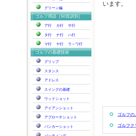
います。
グリーン編
ゴルフ用語［50音訓別］
ア行
カ行
サ行
タ行
ナ行
ハ行
マ行
ヤ行
ラ～ワ行
ゴルフの基礎技術
グリップ
スタンス
アドレス
スイングの基礎
ウッドショット
アイアンショット
ゴルフの
アプローチショット
ゴルフク
バンカーショット
パッティング