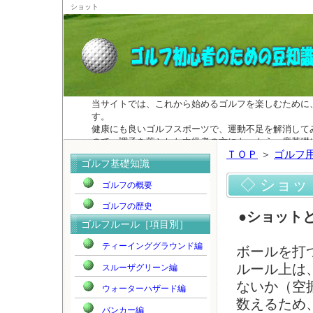
ショット
当サイトでは、これから始めるゴルフを楽しむために
す。
健康にも良いゴルフスポーツで、運動不足を解消して
ので、調子を落とした中級者の方にも、もう一度基礎
ＴＯＰ
＞
ゴルフ
ゴルフ基礎知識
◇ ショ
ゴルフの概要
ゴルフの歴史
●ショット
ゴルフルール［項目別］
ティーインググラウンド編
ボールを打
ルール上は
スルーザグリーン編
ないか（空
ウォーターハザード編
数えるため
バンカー編